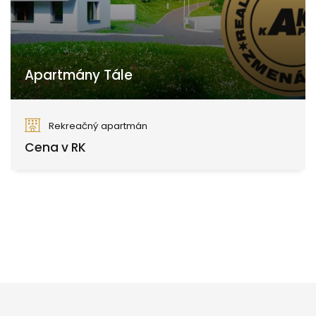
Apartmány Tále
Tále, Brezno
Rekreačný apartmán
Cena v RK