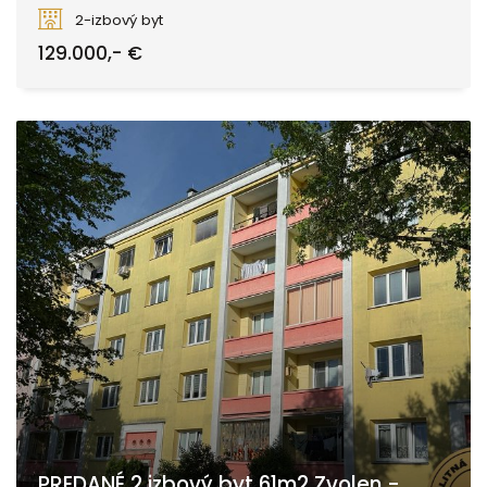
Zvolen
2-izbový byt
129.000,- €
PREDANÉ 2 izbový byt 61m2 Zvolen -