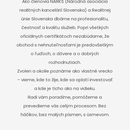
Ako členovia NARKS (Národná asociácia
realitných kancelárií Slovenska) a Realitnej
únie Slovenska dbáme na profesionalitu,
čestnosť a kvalitu služieb. Popri všetkých
oficiálnych certifikátoch nezabúdame, že
obchod s nehnuteľnosťami je predovšetkým
o ľuďoch, o dôvere a o dobrých
rozhodnutiach.
Zvolen a okolie poznáme ako vlastné vrecko
– vieme, kde to žije, kde sa oplatí investovať
a kde je ticho ako na vidieku.
Radi vám poradíme, pomôžeme a
prevedieme vás celým procesom. Bez
háčikov, bez malých písmen, s úsmevom.