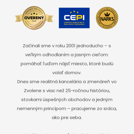
Začínali sme v roku 2001 jednoducho – s
veľkým odhodlaním a jasným cieľom:
pomáhať ľuďom nájsť miesto, ktoré budú
volať domov.
Dnes sme realitná kancelária a zmenáreň vo
Zvolene s viac než 25-ročnou históriou,
stovkami úspešných obchodov a jedným
nemenným princípom – pracujeme zo srdca,
ako pre seba.