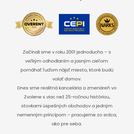
Začínali sme v roku 2001 jednoducho – s
veľkým odhodlaním a jasným cieľom:
pomáhať ľuďom nájsť miesto, ktoré budú
volať domov.
Dnes sme realitná kancelária a zmenáreň vo
Zvolene s viac než 25-ročnou históriou,
stovkami úspešných obchodov a jedným
nemenným princípom – pracujeme zo srdca,
ako pre seba.