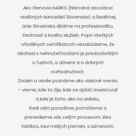
Ako členovia NARKS (Národná asociácia
realitných kancelárií Slovenska) a Realitnej
únie Slovenska dbáme na profesionalitu,
čestnosť a kvalitu služieb. Popri všetkých
oficiálnych certifikátoch nezabúdame, že
obchod s nehnuteľnosťami je predovšetkým
o ľuďoch, o dôvere a o dobrých
rozhodnutiach.
Zvolen a okolie poznáme ako vlastné vrecko
– vieme, kde to žije, kde sa oplatí investovať
a kde je ticho ako na vidieku.
Radi vám poradíme, pomôžeme a
prevedieme vás celým procesom. Bez
háčikov, bez malých písmen, s úsmevom.