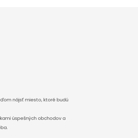
uďom nájsť miesto, ktoré budú
tovkami úspešných obchodov a
eba.