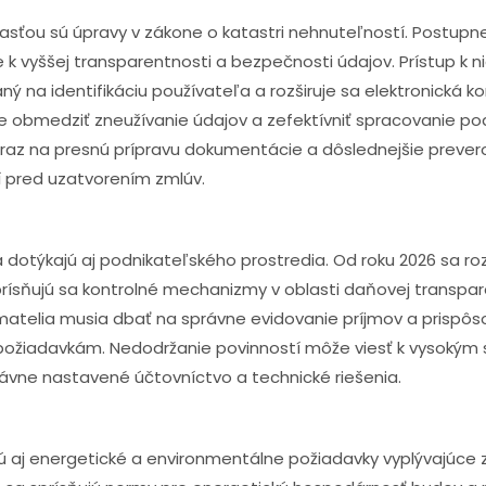
lasťou sú úpravy v zákone o katastri nehnuteľností. Postupn
k vyššej transparentnosti a bezpečnosti údajov. Prístup k 
ný na identifikáciu používateľa a rozširuje sa elektronická k
 obmedziť zneužívanie údajov a zefektívniť spracovanie poda
az na presnú prípravu dokumentácie a dôslednejšie prever
 pred uzatvorením zmlúv.
otýkajú aj podnikateľského prostredia. Od roku 2026 sa rozš
prísňujú sa kontrolné mechanizmy v oblasti daňovej transpar
matelia musia dbať na správne evidovanie príjmov a prispôso
ožiadavkám. Nedodržanie povinností môže viesť k vysokým s
vne nastavené účtovníctvo a technické riešenia.
 aj energetické a environmentálne požiadavky vyplývajúce 