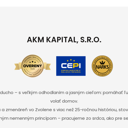
AKM KAPITAL, S.R.O.
noducho – s veľkým odhodlaním a jasným cieľom: pomáhať ľ
volať domov.
a a zmenáreň vo Zvolene s viac než 25-ročnou históriou, s
ným nemenným princípom – pracujeme zo srdca, ako pre s