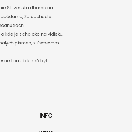
 únie Slovenska dbáme na
 nezabúdame, že obchod s
hodnutiach.
a kde je ticho ako na vidieku.
malých písmen, s úsmevom.
resne tam, kde má byť.
INFO