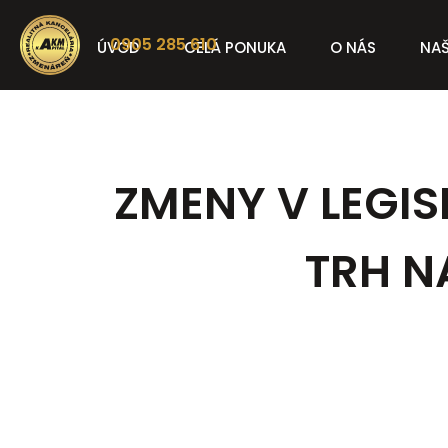
0905 285 610
ÚVOD
CELÁ PONUKA
O NÁS
NAŠ
ZMENY V LEGIS
TRH N