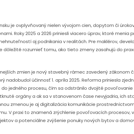
ensku je ovplyvňovaný nielen vývojom cien, dopytom či úroko
nami. Roky 2025 a 2026 priniesli viacero úprav, ktoré menia pr
nehnuteľností aj podnikania v realitách. Pre maklérov, develo
je dôležité rozumieť tomu, ako tieto zmeny zasahujú do prax
ejších zmien je nový stavebný rámec zavedený zákonom č. 
orý nadobudol účinnosť 1. apríla 2025. Reforma priniesla zj
do jedného procesu, čím sa odstránilo dvojité povoľovanie s
tknuté orgány a ak sa v stanovenom čase nevyjadria, ich st
nou zmenou je aj digitalizácia komunikácie prostredníctvo
u. V praxi to znamená zrýchlenie povoľovacích procesov, v
jektov a potenciálne zvýšenie ponuky nových bytov a domov