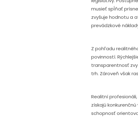
legislatívy. Postup
musieť spĺňať prísn
zvyšuje hodnotu a at
prevádzkové náklady 
Z pohľadu realitného
povinností. Rýchlejš
transparentnosť zvyš
trh. Zároveň však r
Realitní profesionál
získajú konkurenčnú 
schopnosť orientova