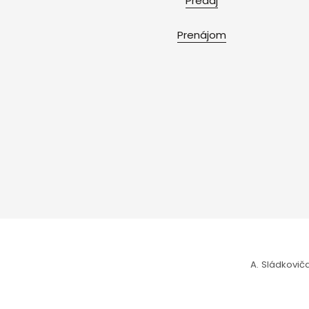
Predaj
Prenájom
A. Sládkoviča