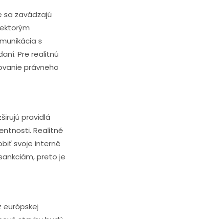
e sa zavádzajú
niektorým
omunikácia s
ní. Pre realitnú
ovanie právneho
irujú pravidlá
entnosti. Realitné
biť svoje interné
ankciám, preto je
z európskej