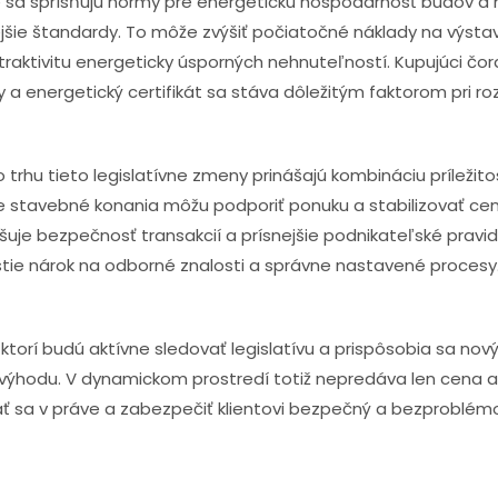
ne sa sprísňujú normy pre energetickú hospodárnosť budov a
ejšie štandardy. To môže zvýšiť počiatočné náklady na výsta
raktivitu energeticky úsporných nehnuteľností. Kupujúci čora
a energetický certifikát sa stáva dôležitým faktorom pri ro
 trhu tieto legislatívne zmeny prinášajú kombináciu príležito
ie stavebné konania môžu podporiť ponuku a stabilizovať cen
uje bezpečnosť transakcií a prísnejšie podnikateľské pravidl
astie nárok na odborné znalosti a správne nastavené procesy
i, ktorí budú aktívne sledovať legislatívu a prispôsobia sa 
výhodu. V dynamickom prostredí totiž nepredáva len cena a lo
ť sa v práve a zabezpečiť klientovi bezpečný a bezproblém