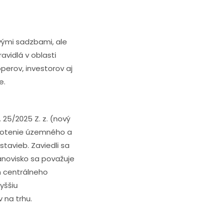
vými sadzbami, ale
avidlá v oblasti
perov, investorov aj
e.
25/2025 Z. z. (nový
ednotenie územného a
tavieb. Zaviedli sa
anovisko sa považuje
m centrálneho
yššiu
 na trhu.