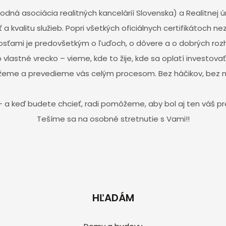
odná asociácia realitných kancelárií Slovenska) a Realitnej
ť a kvalitu služieb. Popri všetkých oficiálnych certifikátoch
sťami je predovšetkým o ľuďoch, o dôvere a o dobrých roz
lastné vrecko – vieme, kde to žije, kde sa oplatí investovať 
eme a prevedieme vás celým procesom. Bez háčikov, bez 
 a keď budete chcieť, radi pomôžeme, aby bol aj ten váš p
Tešíme sa na osobné stretnutie s Vami!!
HĽADÁM