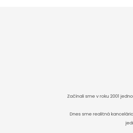
Začínali sme v roku 2001 jed
Dnes sme realitná kancelári
jed