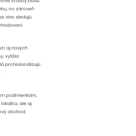
 nové stavby budú
vbu, no zároveň
z viac sledujú
zhodovaní.
stí aj nových
y, vyššia
á profesionalizujú
.
novým podmienkam,
kalita, ale aj
ový obchod.