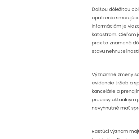
Ďalšou dôležitou ob
opatrenia smerujúce 
informáciám je viaza
katastrom. Cieľom je
prax to znamená dôr
stavu nehnuteľností
Významné zmeny sa d
evidencie tržieb a s
kancelárie a prenají
procesy aktuálnym p
nevyhnutné mať sprá
Rastúci význam majú