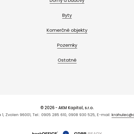
Domy a budovy
Byty
Komerčné objekty
Pozemky
Ostatné
© 2026 - AKM Kapital, s.r.o.
 1, Zvolen 96001, Tel.: 0905 285 610, 0908 930 525, E-mail:
krahulec@a