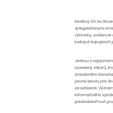
Realitný trh na Slov
aj legislatívnymi zme
výstavby, evidencie 
bežných kupujúcich 
Jednou z najvýznamn
stavebný zákon), kt
stavebného konania 
pevné lehoty pre do
za súhlasné. Význam
informačného systém
predvídateľnosť pro