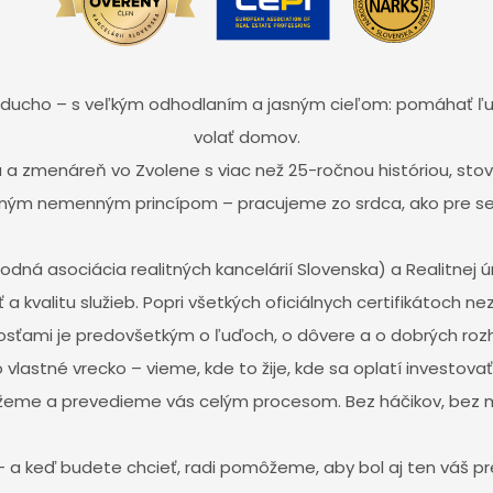
noducho – s veľkým odhodlaním a jasným cieľom: pomáhať ľ
volať domov.
a a zmenáreň vo Zvolene s viac než 25-ročnou históriou, s
ným nemenným princípom – pracujeme zo srdca, ako pre s
odná asociácia realitných kancelárií Slovenska) a Realitnej
ť a kvalitu služieb. Popri všetkých oficiálnych certifikátoch
sťami je predovšetkým o ľuďoch, o dôvere a o dobrých roz
lastné vrecko – vieme, kde to žije, kde sa oplatí investovať 
eme a prevedieme vás celým procesom. Bez háčikov, bez 
 a keď budete chcieť, radi pomôžeme, aby bol aj ten váš p