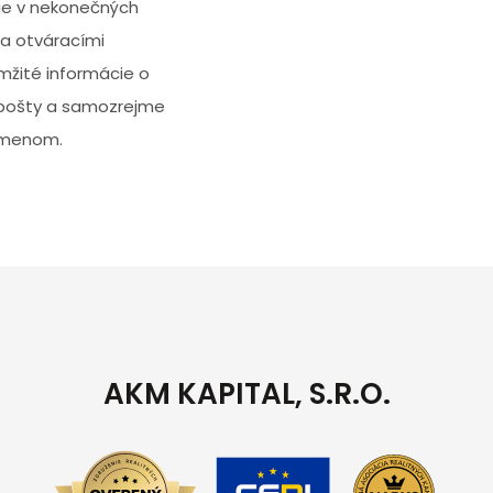
ie v nekonečných
a otváracími
mžité informácie o
e pošty a samozrejme
 menom.
AKM KAPITAL, S.R.O.