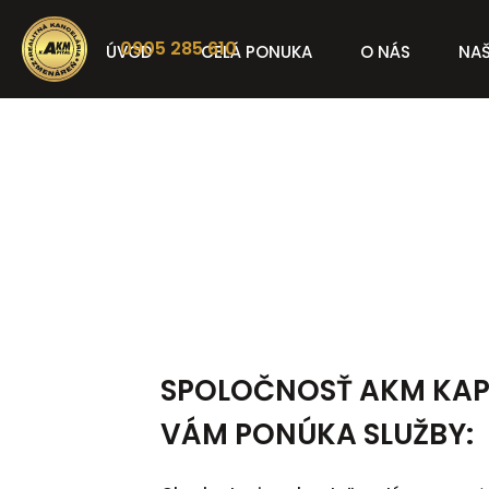
0905 285 610
ÚVOD
CELÁ PONUKA
O NÁS
NAŠ
SPOLOČNOSŤ AKM KAPIT
VÁM PONÚKA SLUŽBY: