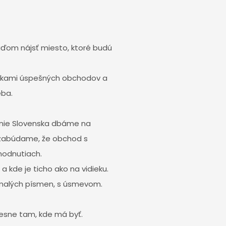
uďom nájsť miesto, ktoré budú
tovkami úspešných obchodov a
eba.
 únie Slovenska dbáme na
 nezabúdame, že obchod s
hodnutiach.
a kde je ticho ako na vidieku.
malých písmen, s úsmevom.
resne tam, kde má byť.