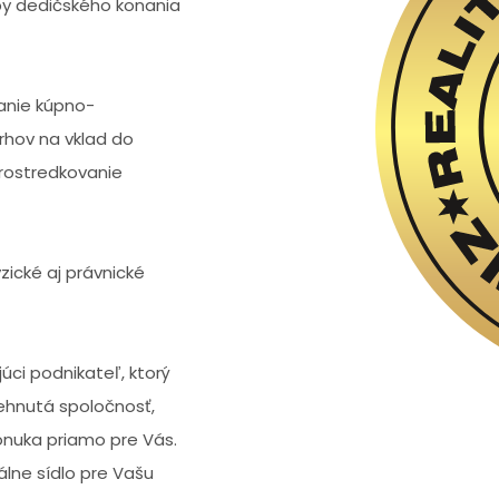
y dedičského konania
anie kúpno-
rhov na vklad do
prostredkovanie
zické aj právnické
úci podnikateľ, ktorý
ehnutá spoločnosť,
onuka priamo pre Vás.
lne sídlo pre Vašu