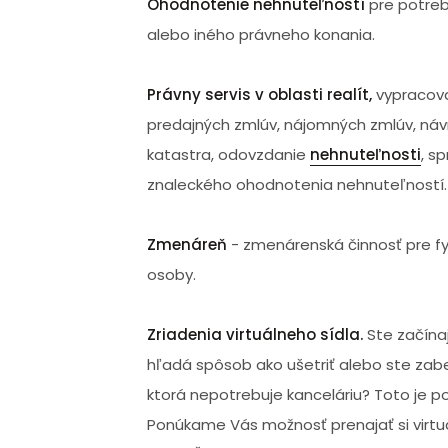
Ohodnotenie nehnuteľností
pre potreb
alebo iného právneho konania.
Právny servis v oblasti realít,
vypracov
predajných zmlúv, nájomných zmlúv, náv
katastra, odovzdanie
nehnuteľnosti
, s
znaleckého ohodnotenia nehnuteľností.
Zmenáreň
- zmenárenská činnosť pre fy
osoby.
Zriadenia virtuálneho sídla.
Ste začínaj
hľadá spôsob ako ušetriť alebo ste zab
ktorá nepotrebuje kanceláriu? Toto je p
Ponúkame Vás možnosť prenajať si virtuá