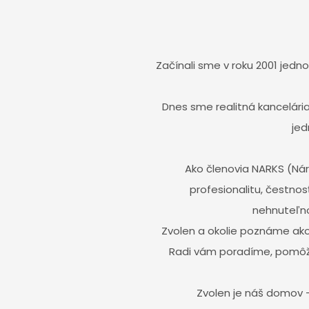
Začínali sme v roku 2001 jed
Dnes sme realitná kancelári
jed
Ako členovia NARKS (Nár
profesionalitu, čestnos
nehnuteľno
Zvolen a okolie poznáme ako v
Radi vám poradíme, pomôž
Zvolen je náš domov –