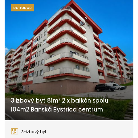
DOHODOU
3 izbový byt 81m² 2 x balkón spolu
104m2 Banská Bystrica centrum
Bakossova, Banská Bystrica
3-izbový byt