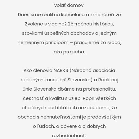
volať domov.
Dnes sme realitná kancelária a zmenáreň vo
Zvolene s viac než 25-ročnou históriou,
stovkami úspešných obchodov a jedným
nemenným princípom – pracujeme zo srdca,
ako pre seba.
Ako členovia NARKS (Národná asociácia
realitných kancelárií Slovenska) a Realitnej
únie Slovenska dbáme na profesionalitu,
čestnosť a kvalitu služieb. Popri všetkých
oficiálnych certifikátoch nezabúdame, že
obchod s nehnuteľnosťami je predovšetkým
o ľuďoch, o dôvere a o dobrých
rozhodnutiach.