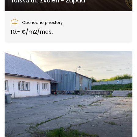
Tulska ul., Zvolen - Západ
Tulská, Zvolen
Obchodné priestory
10,- €/m2/mes.