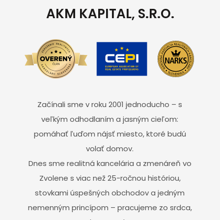
AKM KAPITAL, S.R.O.
Začínali sme v roku 2001 jednoducho – s
veľkým odhodlaním a jasným cieľom:
pomáhať ľuďom nájsť miesto, ktoré budú
volať domov.
Dnes sme realitná kancelária a zmenáreň vo
Zvolene s viac než 25-ročnou históriou,
stovkami úspešných obchodov a jedným
nemenným princípom – pracujeme zo srdca,