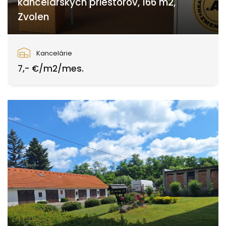
kancelárskych priestorov, 166 m2,
Zvolen
Zvolen
Kancelárie
7,- €/m2/mes.