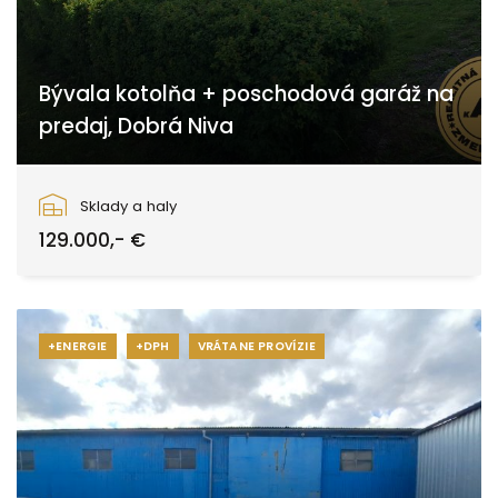
Bývala kotolňa + poschodová garáž na
predaj, Dobrá Niva
Zvolen
Sklady a haly
129.000,- €
+ENERGIE
+DPH
VRÁTANE PROVÍZIE