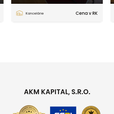
Zvolen
Cena v RK
Kancelárie
AKM KAPITAL, S.R.O.