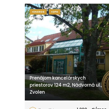
+ENERGIE
+DPH
Prenájom kancelárskych
priestorov 124 m2, Nádvorná ul.,
Zvolen
Nádvorna ulica, Zvolen