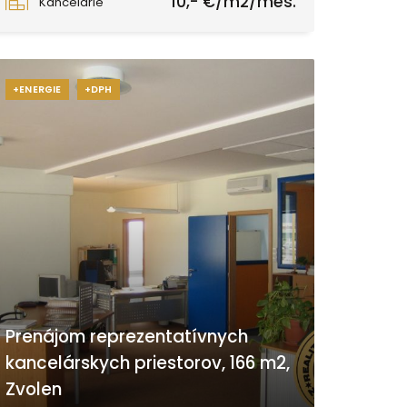
10,- €/m2/mes.
Kancelárie
+ENERGIE
+DPH
Prenájom reprezentatívnych
kancelárskych priestorov, 166 m2,
Zvolen