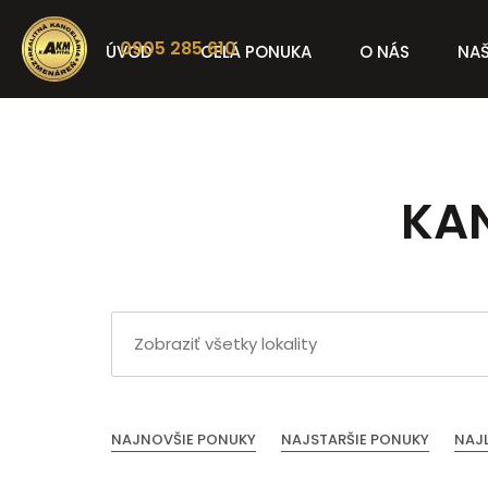
0905 285 610
ÚVOD
CELÁ PONUKA
O NÁS
NAŠ
KA
NAJNOVŠIE PONUKY
NAJSTARŠIE PONUKY
NAJ