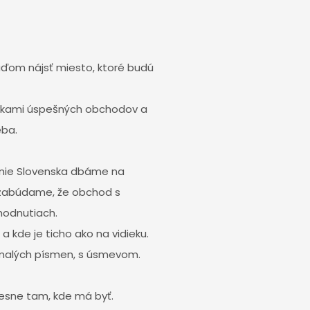
uďom nájsť miesto, ktoré budú
tovkami úspešných obchodov a
eba.
 únie Slovenska dbáme na
 nezabúdame, že obchod s
hodnutiach.
a kde je ticho ako na vidieku.
malých písmen, s úsmevom.
resne tam, kde má byť.