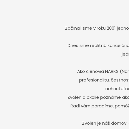
Začínali sme v roku 2001 jed
Dnes sme realitná kancelári
jed
Ako členovia NARKS (Nár
profesionalitu, čestnos
nehnuteľno
Zvolen a okolie poznáme ako v
Radi vám poradíme, pomôž
Zvolen je náš domov –