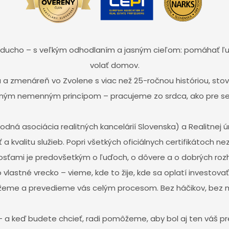
noducho – s veľkým odhodlaním a jasným cieľom: pomáhať ľ
volať domov.
a a zmenáreň vo Zvolene s viac než 25-ročnou históriou, s
ným nemenným princípom – pracujeme zo srdca, ako pre s
odná asociácia realitných kancelárií Slovenska) a Realitnej
ť a kvalitu služieb. Popri všetkých oficiálnych certifikátoch
sťami je predovšetkým o ľuďoch, o dôvere a o dobrých roz
lastné vrecko – vieme, kde to žije, kde sa oplatí investovať 
eme a prevedieme vás celým procesom. Bez háčikov, bez 
 a keď budete chcieť, radi pomôžeme, aby bol aj ten váš p