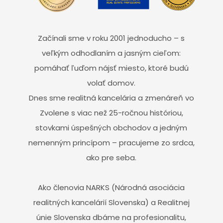
Začínali sme v roku 2001 jednoducho – s
veľkým odhodlaním a jasným cieľom:
pomáhať ľuďom nájsť miesto, ktoré budú
volať domov.
Dnes sme realitná kancelária a zmenáreň vo
Zvolene s viac než 25-ročnou históriou,
stovkami úspešných obchodov a jedným
nemenným princípom – pracujeme zo srdca,
ako pre seba.
Ako členovia NARKS (Národná asociácia
realitných kancelárií Slovenska) a Realitnej
únie Slovenska dbáme na profesionalitu,