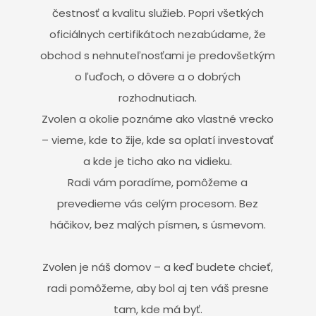
čestnosť a kvalitu služieb. Popri všetkých
oficiálnych certifikátoch nezabúdame, že
obchod s nehnuteľnosťami je predovšetkým
o ľuďoch, o dôvere a o dobrých
rozhodnutiach.
Zvolen a okolie poznáme ako vlastné vrecko
– vieme, kde to žije, kde sa oplatí investovať
a kde je ticho ako na vidieku.
Radi vám poradíme, pomôžeme a
prevedieme vás celým procesom. Bez
háčikov, bez malých písmen, s úsmevom.
Zvolen je náš domov – a keď budete chcieť,
radi pomôžeme, aby bol aj ten váš presne
tam, kde má byť.