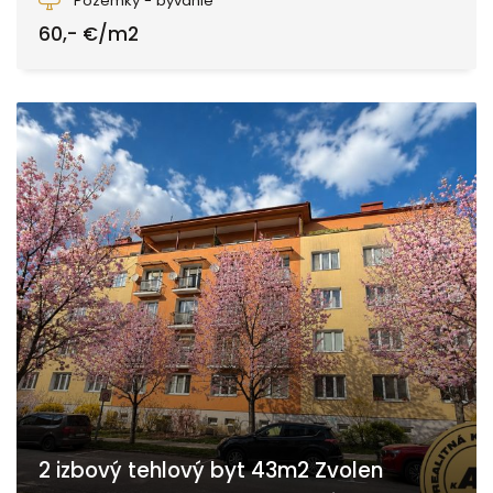
Pozemky - bývanie
60,- €/m2
2 izbový tehlový byt 43m2 Zvolen