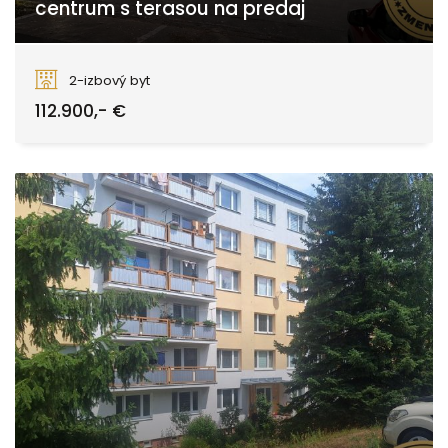
centrum s terasou na predaj
Lihoveckého, Zvolen
2-izbový byt
112.900,- €