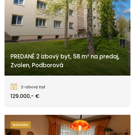
PREDANÉ 2 izbový byt, 58 m² na predaj,
Zvolen, Podborová
Zvolen
2-izbový byt
129.000,- €
DOHODA