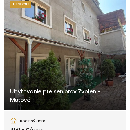
+ ENERGIE
Ubytovanie pre seniorov Zvolen -
Môťová
Zvolen
Rodinný dom
450,- €/mes.