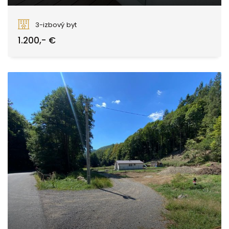
Kubániho, Zvolen
3-izbový byt
1.200,- €