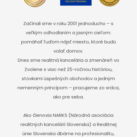
Začínali sme v roku 2001 jednoducho – s
veľkým odhodlaním a jasným cieľom:
pomáhať ľuďom nájsť miesto, ktoré budú
volať domov.
Dnes sme realitná kancelária a zmenáreň vo
Zvolene s viac než 25-ročnou históriou,
stovkami úspešných obchodov a jedným
nemenným princípom – pracujeme zo srdca,
ako pre seba.
Ako členovia NARKS (Národná asociácia
realitných kancelárií Slovenska) a Realitnej
únie Slovenska dbáme na profesionalitu,