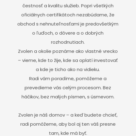
čestnosť a kvalitu služieb. Popri všetkých
oficiálnych certifikátoch nezabúdame, že
obchod s nehnuteľnosťami je predovšetkým
o ľuďoch, o dôvere a o dobrých
rozhodnutiach.
Zvolen a okolie poznáme ako vlastné vrecko
– vieme, kde to žije, kde sa oplatí investovať
a kde je ticho ako na vidieku.
Radi vám poradíme, pomôžeme a
prevedieme vás celým procesom. Bez
háčikov, bez malých písmen, s úsmevom.
Zvolen je náš domov – a keď budete chcieť,
radi pomôžeme, aby bol aj ten váš presne
tam, kde má byť.