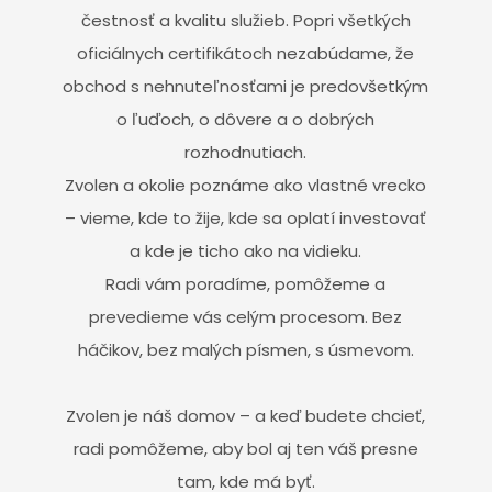
čestnosť a kvalitu služieb. Popri všetkých
oficiálnych certifikátoch nezabúdame, že
obchod s nehnuteľnosťami je predovšetkým
o ľuďoch, o dôvere a o dobrých
rozhodnutiach.
Zvolen a okolie poznáme ako vlastné vrecko
– vieme, kde to žije, kde sa oplatí investovať
a kde je ticho ako na vidieku.
Radi vám poradíme, pomôžeme a
prevedieme vás celým procesom. Bez
háčikov, bez malých písmen, s úsmevom.
Zvolen je náš domov – a keď budete chcieť,
radi pomôžeme, aby bol aj ten váš presne
tam, kde má byť.