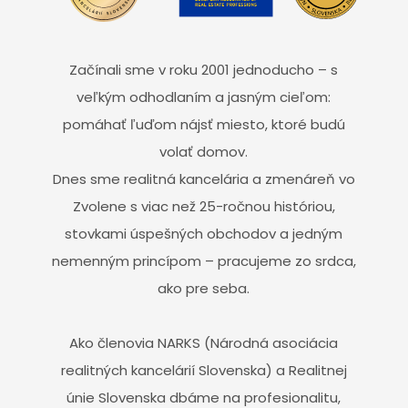
Začínali sme v roku 2001 jednoducho – s
veľkým odhodlaním a jasným cieľom:
pomáhať ľuďom nájsť miesto, ktoré budú
volať domov.
Dnes sme realitná kancelária a zmenáreň vo
Zvolene s viac než 25-ročnou históriou,
stovkami úspešných obchodov a jedným
nemenným princípom – pracujeme zo srdca,
ako pre seba.
Ako členovia NARKS (Národná asociácia
realitných kancelárií Slovenska) a Realitnej
únie Slovenska dbáme na profesionalitu,