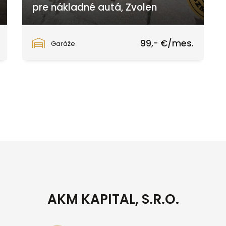
pre nákladné autá, Zvolen
Lieskovská cesta, Zvolen
99,- €/mes.
Garáže
AKM KAPITAL, S.R.O.