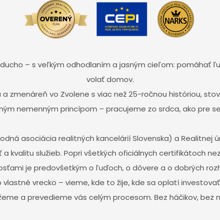
noducho – s veľkým odhodlaním a jasným cieľom: pomáhať ľ
volať domov.
a a zmenáreň vo Zvolene s viac než 25-ročnou históriou, s
ným nemenným princípom – pracujeme zo srdca, ako pre s
odná asociácia realitných kancelárií Slovenska) a Realitnej
ť a kvalitu služieb. Popri všetkých oficiálnych certifikátoch
sťami je predovšetkým o ľuďoch, o dôvere a o dobrých roz
lastné vrecko – vieme, kde to žije, kde sa oplatí investovať 
eme a prevedieme vás celým procesom. Bez háčikov, bez 