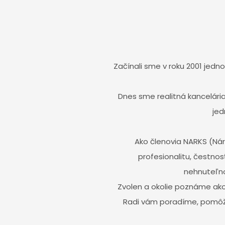
Začínali sme v roku 2001 jed
Dnes sme realitná kancelári
jed
Ako členovia NARKS (Nár
profesionalitu, čestnos
nehnuteľno
Zvolen a okolie poznáme ako v
Radi vám poradíme, pomôž