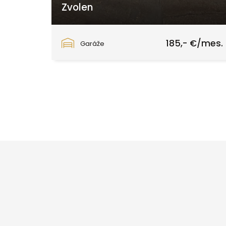
Zvolen
Lieskovská cesta, Zvolen
185,- €/mes.
Garáže