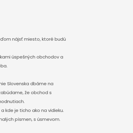
uďom nájsť miesto, ktoré budú
tovkami úspešných obchodov a
eba.
 únie Slovenska dbáme na
 nezabúdame, že obchod s
hodnutiach.
a kde je ticho ako na vidieku.
malých písmen, s úsmevom.