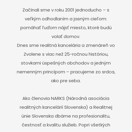
Začínali sme v roku 2001 jednoducho – s
veľkým odhodlaním a jasným cieľom:
pomáhať ľuďom nájsť miesto, ktoré budú
volať domov.
Dnes sme realitná kancelária a zmenáreň vo
Zvolene s viac než 25-ročnou históriou,
stovkami úspešných obchodov a jedným
nemenným princípom – pracujeme zo srdca,
ako pre seba.
Ako členovia NARKS (Národná asociácia
realitných kancelárií Slovenska) a Realitnej
únie Slovenska dbáme na profesionalitu,
čestnosť a kvalitu služieb. Popri všetkých