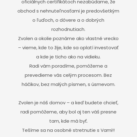
oficiálnych certifikátoch nezabúdame, že
obchod s nehnuteľnosťami je predovšetkým
o ľuďoch, o dôvere a o dobrých
rozhodnutiach.
Zvolen a okolie poznáme ako vlastné vrecko
– vieme, kde to žije, kde sa oplatí investovať
a kde je ticho ako na vidieku.
Radi vám poradíme, pomôžeme a
prevedieme vás celým procesom. Bez
háčikov, bez malých písmen, s úsmevom.
Zvolen je náš domov – a keď budete chcieť,
radi pomôžeme, aby bol aj ten váš presne
tam, kde má byť.
Tešíme sa na osobné stretnutie s Vami!!