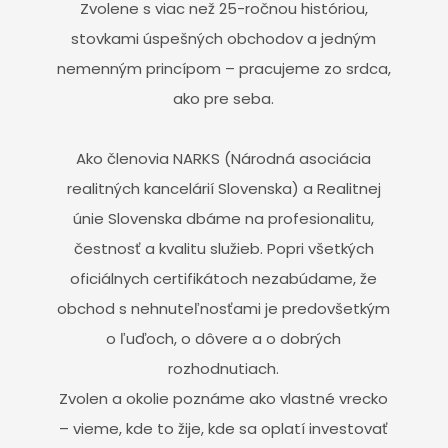
Zvolene s viac než 25-ročnou históriou,
stovkami úspešných obchodov a jedným
nemenným princípom – pracujeme zo srdca,
ako pre seba.
Ako členovia NARKS (Národná asociácia
realitných kancelárií Slovenska) a Realitnej
únie Slovenska dbáme na profesionalitu,
čestnosť a kvalitu služieb. Popri všetkých
oficiálnych certifikátoch nezabúdame, že
obchod s nehnuteľnosťami je predovšetkým
o ľuďoch, o dôvere a o dobrých
rozhodnutiach.
Zvolen a okolie poznáme ako vlastné vrecko
– vieme, kde to žije, kde sa oplatí investovať