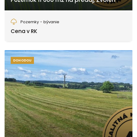
Zvolen
Pozemky - bývanie
Cena v RK
DOHODOU