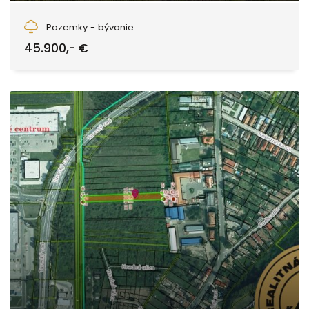
Blato - (konečná 234), Hriňová
Pozemky - bývanie
45.900,- €