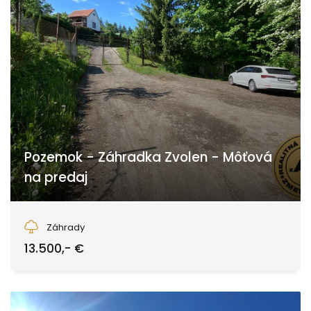
Pozemok - Záhradka Zvolen - Môťová
na predaj
Môťová, Zvolen
Záhrady
13.500,- €