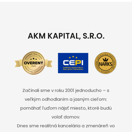
AKM KAPITAL, S.R.O.
Začínali sme v roku 2001 jednoducho – s
veľkým odhodlaním a jasným cieľom:
pomáhať ľuďom nájsť miesto, ktoré budú
volať domov.
Dnes sme realitná kancelária a zmenáreň vo