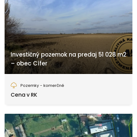
Investičný pozemok na predaj 51 028 m2
– obec Cífer
Cífer
Pozemky - komerčné
Cena v RK