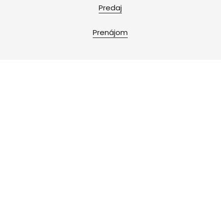
Predaj
Prenájom
HĽADÁM
Pozemky - bývanie
Pozemky - komerčné
Poľnohospodárske a lesné pozemky
Záhrady
Rekreačné pozemky