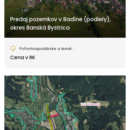
Predaj pozemkov v Badíne (podiely),
okres Banská Bystrica
Badín
Poľnohospodárske a lesné...
Cena v RK