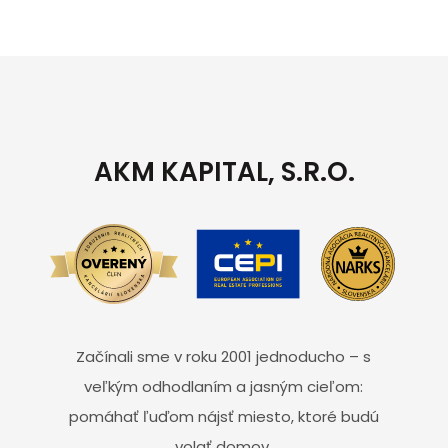
AKM KAPITAL, S.R.O.
Začínali sme v roku 2001 jednoducho – s
veľkým odhodlaním a jasným cieľom:
pomáhať ľuďom nájsť miesto, ktoré budú
volať domov.