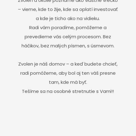
Zvolen a okolie poznáme ako vlastné vrecko
– vieme, kde to žije, kde sa oplatí investovať
a kde je ticho ako na vidieku.
Radi vám poradíme, pomôžeme a
prevedieme vás celým procesom. Bez
háčikov, bez malých písmen, s úsmevom.
Zvolen je náš domov – a keď budete chcieť,
radi pomôžeme, aby bol aj ten váš presne
tam, kde má byť.
Tešíme sa na osobné stretnutie s Vami!!