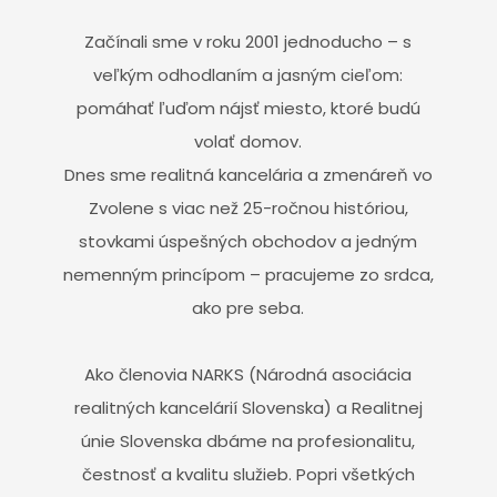
Začínali sme v roku 2001 jednoducho – s
veľkým odhodlaním a jasným cieľom:
pomáhať ľuďom nájsť miesto, ktoré budú
volať domov.
Dnes sme realitná kancelária a zmenáreň vo
Zvolene s viac než 25-ročnou históriou,
stovkami úspešných obchodov a jedným
nemenným princípom – pracujeme zo srdca,
ako pre seba.
Ako členovia NARKS (Národná asociácia
realitných kancelárií Slovenska) a Realitnej
únie Slovenska dbáme na profesionalitu,
čestnosť a kvalitu služieb. Popri všetkých