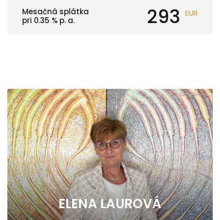
293
Mesačná splátka
EUR
pri
0.35
% p. a.
ELENA LAUROVÁ