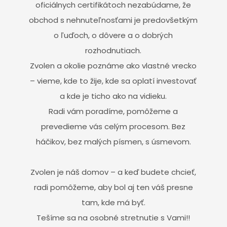
oficiálnych certifikátoch nezabúdame, že
obchod s nehnuteľnosťami je predovšetkým
o ľuďoch, o dôvere a o dobrých
rozhodnutiach.
Zvolen a okolie poznáme ako vlastné vrecko
– vieme, kde to žije, kde sa oplatí investovať
a kde je ticho ako na vidieku.
Radi vám poradíme, pomôžeme a
prevedieme vás celým procesom. Bez
háčikov, bez malých písmen, s úsmevom.
Zvolen je náš domov – a keď budete chcieť,
radi pomôžeme, aby bol aj ten váš presne
tam, kde má byť.
Tešíme sa na osobné stretnutie s Vami!!