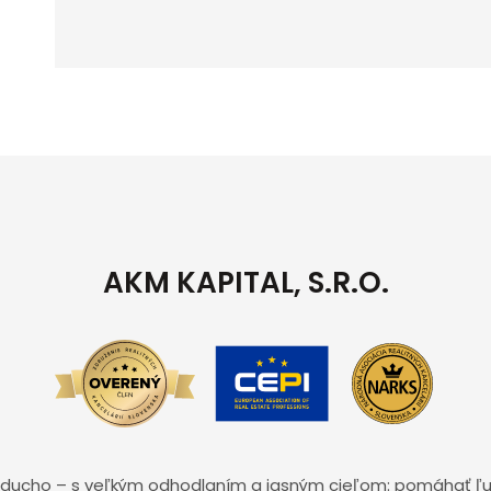
AKM KAPITAL, S.R.O.
noducho – s veľkým odhodlaním a jasným cieľom: pomáhať ľ