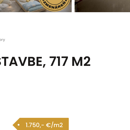
ory
AVBE, 717 M2
1.750,- €/m2