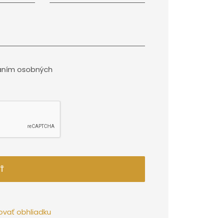
aním osobných
Ť
ovať obhliadku