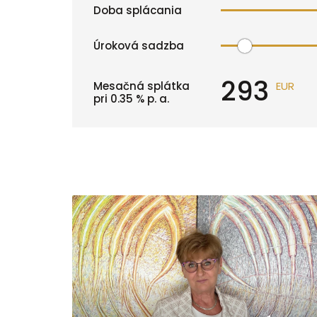
Doba splácania
Úroková sadzba
293
Mesačná splátka
EUR
pri
0.35
% p. a.