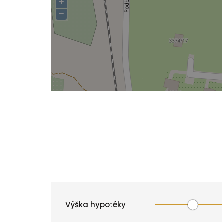
+
−
Výška hypotéky