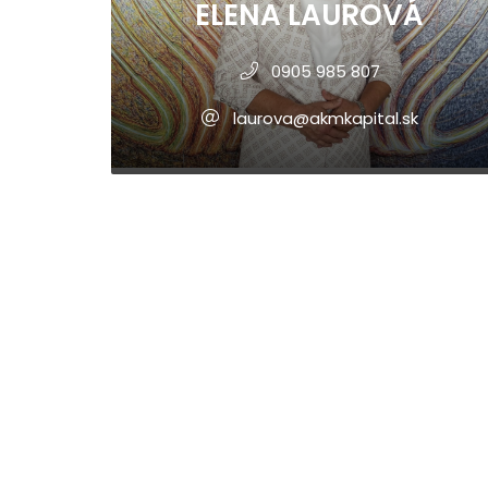
ELENA LAUROVÁ
0905 985 807
laurova@akmkapital.sk