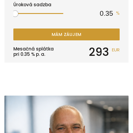
Úroková sadzba
%
MÁM ZÁUJEM
293
Mesačná splátka
EUR
pri
0.35
% p. a.