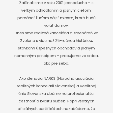
Začínali sme v roku 2001 jednoducho – s
veľkým odhodlaním a jasným cieľom:
pomáhať ľuďom nájsť miesto, ktoré budú
volať domov.
Dnes sme realitná kancelária a zmenáreň vo
Zvolene s viac než 25-ročnou históriou,
stovkami úspešných obchodov a jedným
nemenným princípom – pracujeme zo srdca,
ako pre seba.
Ako členovia NARKS (Národná asociácia
realitných kancelárií Slovenska) a Realitnej
únie Slovenska dbáme na profesionalitu,
čestnosť a kvalitu služieb. Popri všetkých
oficiálnych certifikátoch nezabúdame, že