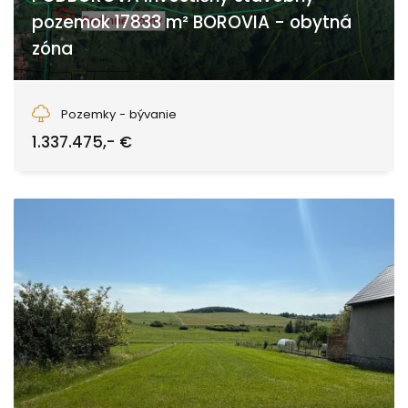
pozemok 17833 m² BOROVIA - obytná
zóna
Zvolen
Pozemky - bývanie
1.337.475,- €