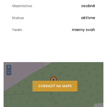
Vlastníctvo
osobné
Status
aktívne
Terén
mierny svah
+
−
ZOBRAZIŤ NA MAPE