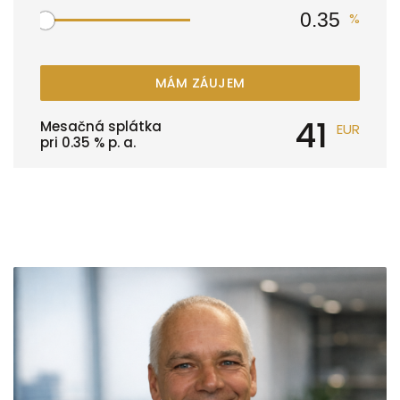
%
MÁM ZÁUJEM
41
Mesačná splátka
EUR
pri
0.35
% p. a.