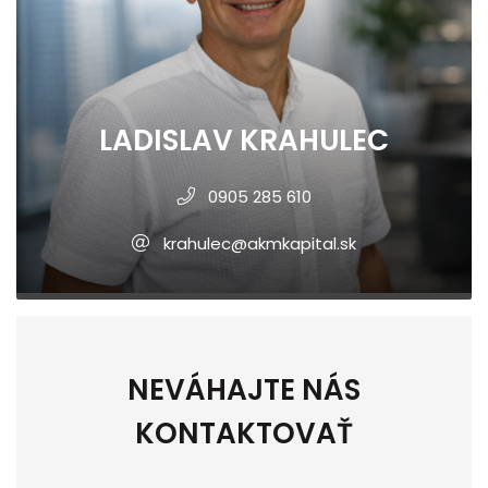
LADISLAV KRAHULEC
0905 285 610
krahulec@akmkapital.sk
NEVÁHAJTE NÁS
KONTAKTOVAŤ