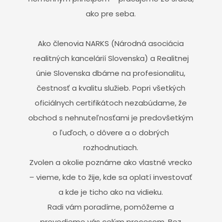
ako pre seba.
Ako členovia NARKS (Národná asociácia
realitných kancelárií Slovenska) a Realitnej
únie Slovenska dbáme na profesionalitu,
čestnosť a kvalitu služieb. Popri všetkých
oficiálnych certifikátoch nezabúdame, že
obchod s nehnuteľnosťami je predovšetkým
o ľuďoch, o dôvere a o dobrých
rozhodnutiach.
Zvolen a okolie poznáme ako vlastné vrecko
– vieme, kde to žije, kde sa oplatí investovať
a kde je ticho ako na vidieku.
Radi vám poradíme, pomôžeme a
prevedieme vás celým procesom. Bez