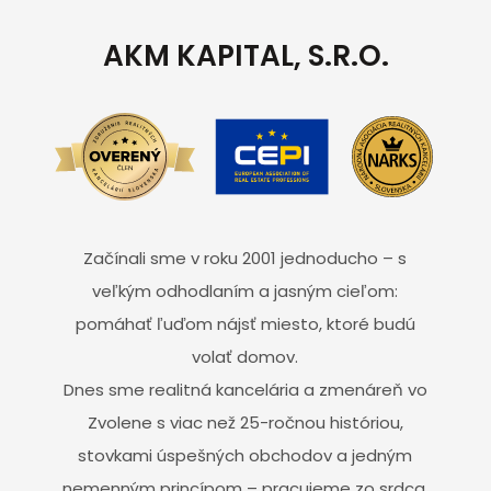
AKM KAPITAL, S.R.O.
Začínali sme v roku 2001 jednoducho – s
veľkým odhodlaním a jasným cieľom:
pomáhať ľuďom nájsť miesto, ktoré budú
volať domov.
Dnes sme realitná kancelária a zmenáreň vo
Zvolene s viac než 25-ročnou históriou,
stovkami úspešných obchodov a jedným
nemenným princípom – pracujeme zo srdca,