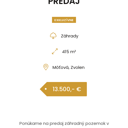
PREDAJ
EXKLUZÍVNE
Záhrady
415 m²
Môťová, Zvolen
13.500,- €
Ponúkame na predaj záhradný pozemok v