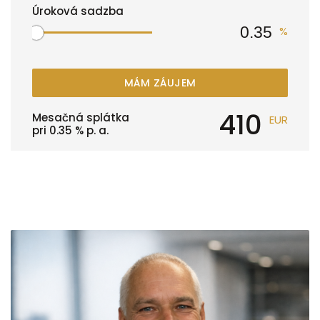
Úroková sadzba
%
MÁM ZÁUJEM
410
Mesačná splátka
EUR
pri
0.35
% p. a.