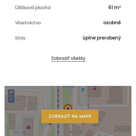
Úžitková plocha
61 m²
Vlastníctvo
osobné
Stav
úplne prerobený
Zobraziť všetky
+
−
ZOBRAZIŤ NA MAPE