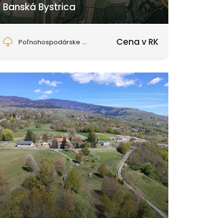
Banská Bystrica
Badín
Cena v RK
Poľnohospodárske a lesné...