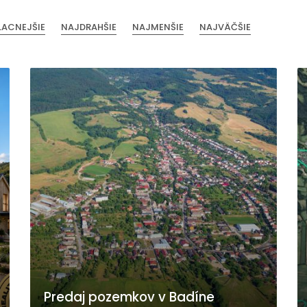
LACNEJŠIE
NAJDRAHŠIE
NAJMENŠIE
NAJVÄČŠIE
Predaj pozemkov v Badíne