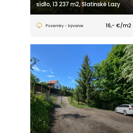
sídlo, 13 237 m2, Slatinské Lazy
Slatinské Lazy, Slatinské Lazy
16,- €/m2
Pozemky - bývanie