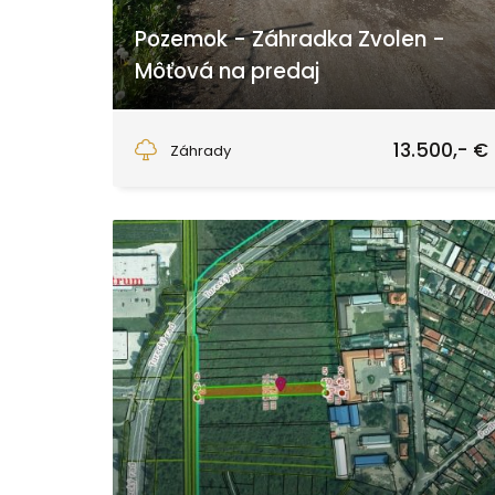
Pozemok - Záhradka Zvolen -
Môťová na predaj
Môťová, Zvolen
13.500,- €
Záhrady