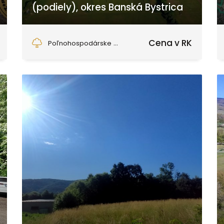
(podiely), okres Banská Bystrica
Badín
Cena v RK
Poľnohospodárske a lesné...