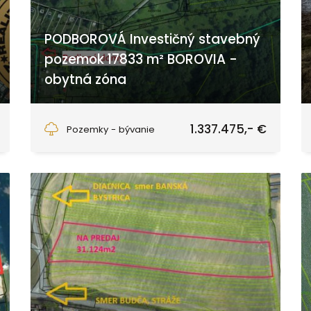
PODBOROVÁ Investičný stavebný
pozemok 17833 m² BOROVIA -
obytná zóna
Zvolen
1.337.475,- €
Pozemky - bývanie