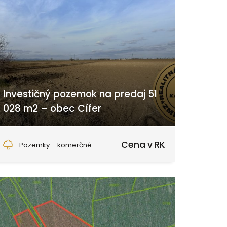
Investičný pozemok na predaj 51
028 m2 – obec Cífer
Cífer
Cena v RK
Pozemky - komerčné