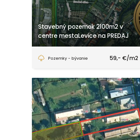
Stavebný pozemok 2100m2 v
centre mestaLevice na PREDAJ
Hradná, Levice
59,- €/m2
Pozemky - bývanie