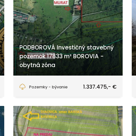
PODBOROVÁ Investičný stavebný
pozemok 17833 m² BOROVIA -
obytná zóna
Zvolen
1.337.475,- €
Pozemky - bývanie