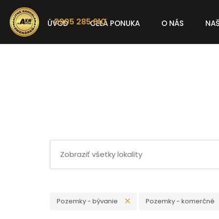
0905 285 610
ÚVOD
CELÁ PONUKA
O NÁS
NAŠ
Pozemky - bývanie
Pozemky - komerčné