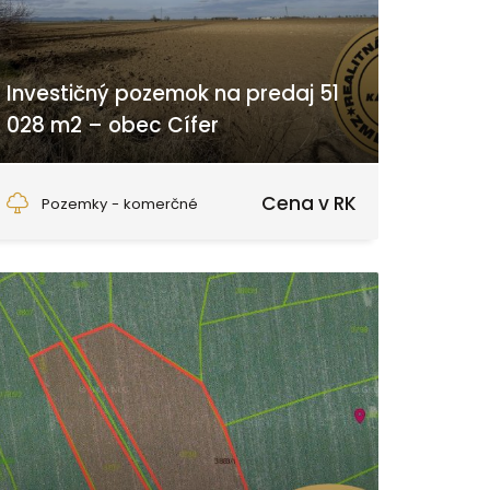
Investičný pozemok na predaj 51
028 m2 – obec Cífer
Cífer
Cena v RK
Pozemky - komerčné