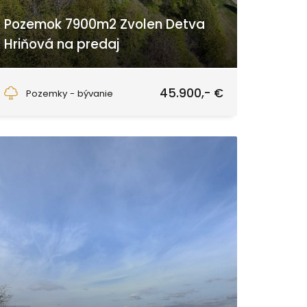
Pozemok 7900m2 Zvolen Detva
Hriňová na predaj
Blato - (konečná 234), Hriňová
45.900,- €
Pozemky - bývanie