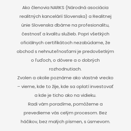
Ako členovia NARKS (Národná asociácia
realitných kancelárií Slovenska) a Realitnej
únie Slovenska dbáme na profesionalitu,
čestnosť a kvalitu služieb. Popri všetkých
oficiálnych certifikátoch nezabúdame, že
obchod s nehnuteľnosťami je predovšetkým
o ľuďoch, o dôvere a o dobrých
rozhodnutiach.
Zvolen a okolie poznáme ako vlastné vrecko
– vieme, kde to žije, kde sa oplatí investovať
a kde je ticho ako na vidieku.
Radi vám poradíme, pomôžeme a
prevedieme vás celým procesom. Bez
háčikov, bez malých písmen, s úsmevom.