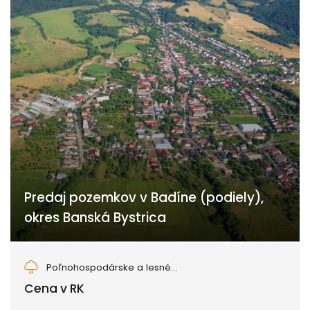
Predaj pozemkov v Badíne (podiely),
okres Banská Bystrica
Badín
Poľnohospodárske a lesné...
Cena v RK