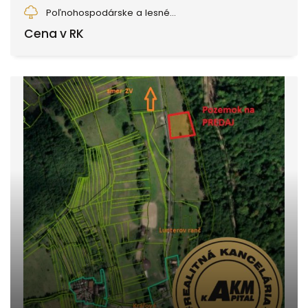
Badín
Poľnohospodárske a lesné...
Cena v RK