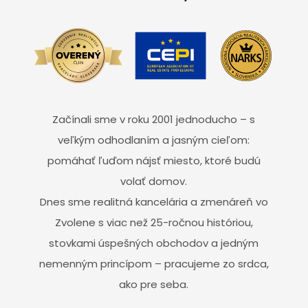
Začínali sme v roku 2001 jednoducho – s
veľkým odhodlaním a jasným cieľom:
pomáhať ľuďom nájsť miesto, ktoré budú
volať domov.
Dnes sme realitná kancelária a zmenáreň vo
Zvolene s viac než 25-ročnou históriou,
stovkami úspešných obchodov a jedným
nemenným princípom – pracujeme zo srdca,
ako pre seba.